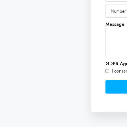
Message
GDPR Ag
I consen