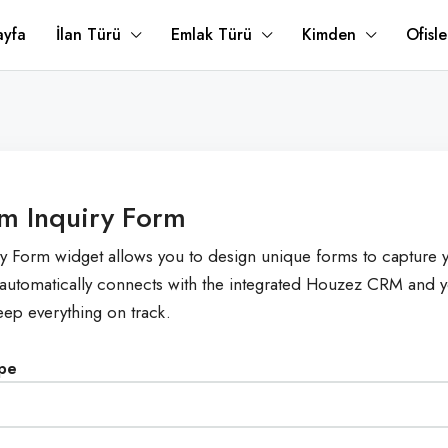
ayfa
İlan Türü
Emlak Türü
Kimden
Ofisle
m Inquiry Form
y Form widget allows you to design unique forms to capture y
automatically connects with the integrated Houzez CRM and y
eep everything on track.
ype