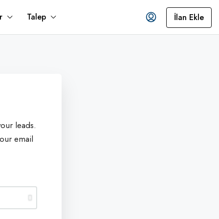
r
Talep
İlan Ekle
our leads.
our email