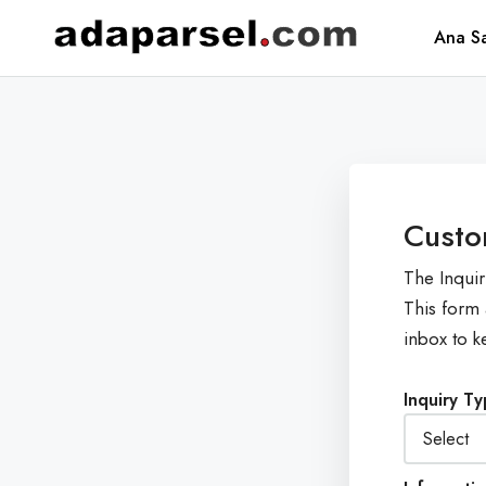
Ana S
Custo
The Inquir
This form 
inbox to k
Inquiry T