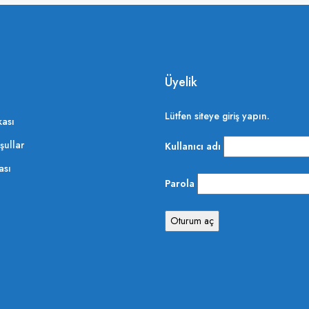
Üyelik
Lütfen siteye giriş yapın.
kası
şullar
Kullanıcı adı
ası
Parola