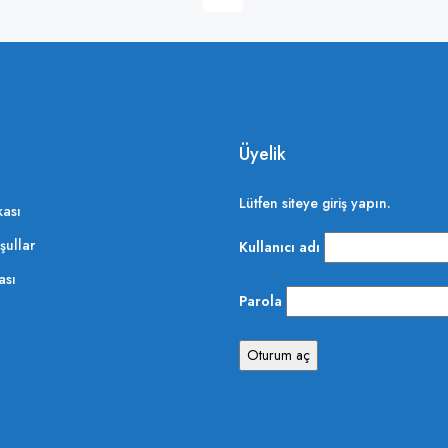
Üyelik
Lütfen siteye giriş yapın.
kası
şullar
Kullanıcı adı
ası
Parola