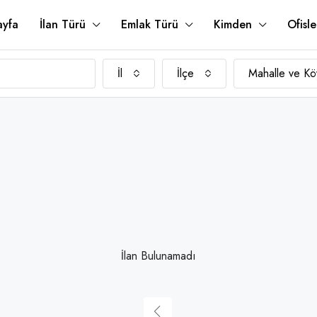
ayfa
İlan Türü
Emlak Türü
Kimden
Ofisle
İl
İlçe
Mahalle ve Kö
İlan Bulunamadı