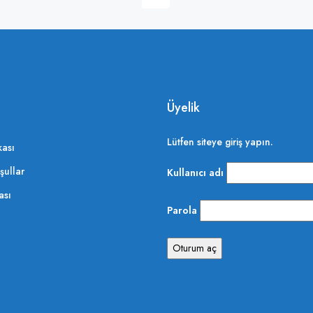
Üyelik
Lütfen siteye giriş yapın.
kası
şullar
Kullanıcı adı
ası
Parola