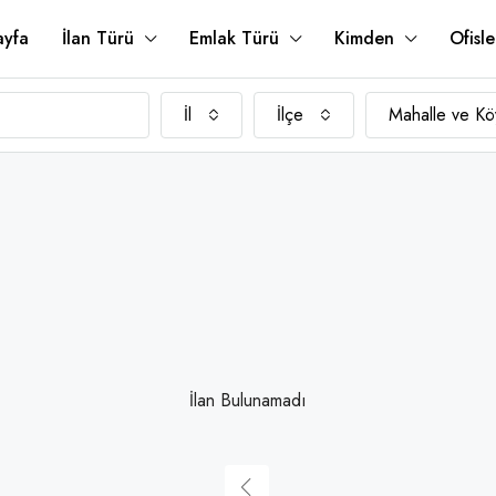
ayfa
İlan Türü
Emlak Türü
Kimden
Ofisle
İl
İlçe
Mahalle ve Kö
İlan Bulunamadı