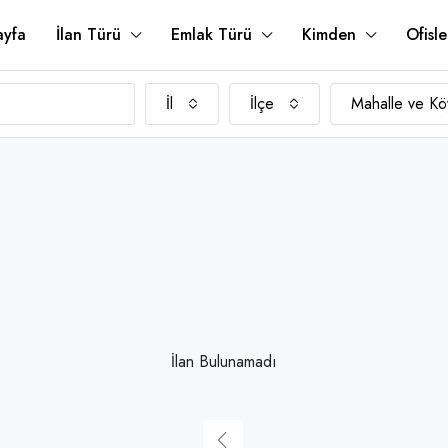
ayfa
İlan Türü
Emlak Türü
Kimden
Ofisle
İl
İlçe
Mahalle ve Kö
İlan Bulunamadı