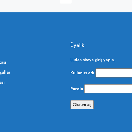
Üyelik
Lütfen siteye giriş yapın.
kası
şullar
Kullanıcı adı
ası
Parola